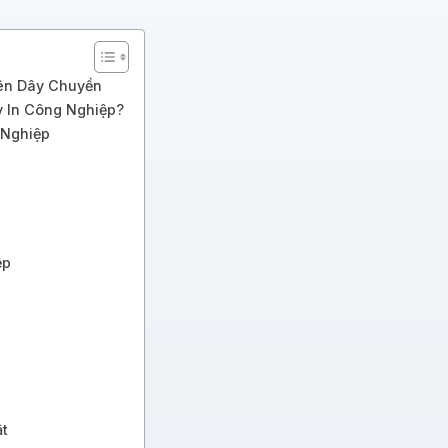
Lên Dây Chuyền
y In Công Nghiệp?
 Nghiệp
ệp
ật