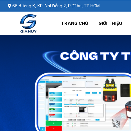
Chuyển
66 đường K, KP. Nhị Đồng 2, P.Dĩ An, TP.HCM
đến
nội
TRANG CHỦ
GIỚI THIỆU
dung