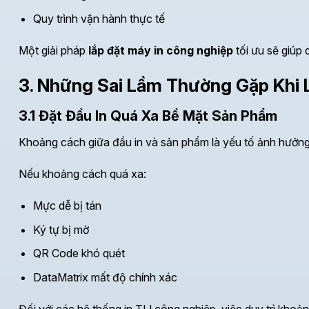
Quy trình vận hành thực tế
Một giải pháp
lắp đặt máy in công nghiệp
tối ưu sẽ giúp 
3. Những Sai Lầm Thường Gặp Khi 
3.1 Đặt Đầu In Quá Xa Bề Mặt Sản Phẩm
Khoảng cách giữa đầu in và sản phẩm là yếu tố ảnh hưởng t
Nếu khoảng cách quá xa:
Mực dễ bị tán
Ký tự bị mờ
QR Code khó quét
DataMatrix mất độ chính xác
Đối với các hệ thống in TIJ công nghiệp, việc duy trì khoả