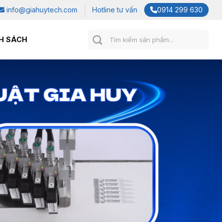
info@giahuytech.com
Hotline tư vấn
0914 299 630
Tìm
H SÁCH
kiếm: