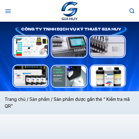
Chuyển
đến
nội
dung
Trang chủ
/
Sản phẩm
/
Sản phẩm được gắn thẻ “ Kiểm tra mã
QR”