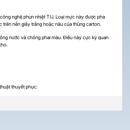
 công nghệ phun nhiệt TIJ. Loại mực này được pha
c trên nền giấy trắng hoặc nâu của thùng carton.
ống nước và chống phai màu. Điều này cực kỳ quan
kho.
thuật thuyết phục:
hả năng chờ lên đến
1 giờ
. Điều này có nghĩa là ngay cả
c mà không cần vệ sinh đầu in thường xuyên.
 toàn. Đặc tính này giúp tối ưu hóa năng suất sản