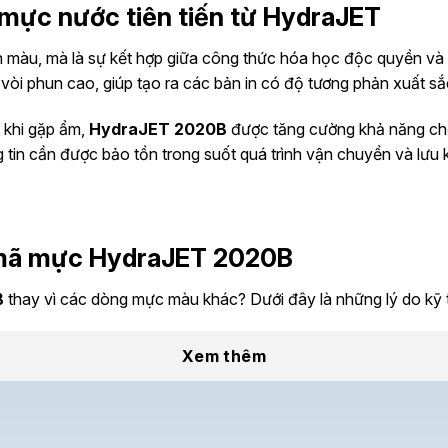
mực nước tiên tiến từ HydraJET
n màu, mà là sự kết hợp giữa công thức hóa học độc quyền và
vòi phun cao, giúp tạo ra các bản in có độ tương phản xuất sắ
 khi gặp ẩm,
HydraJET 2020B
được tăng cường khả năng ch
ng tin cần được bảo tồn trong suốt quá trình vận chuyển và lưu 
a mã mực HydraJET 2020B
B
thay vì các dòng mực màu khác? Dưới đây là những lý do kỹ 
ột trong những ưu điểm lớn nhất của
HydraJET 2020B
là k
Xem thêm
 khô cứng tại vòi phun, giúp máy in khởi động lại ngay lập tứ
phủ hoặc giấy duplex, mực chỉ mất từ
1 đến 3 giây
để khô hoàn
m chồng lên nhau trên băng tải.