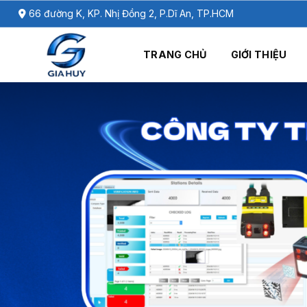
Chuyển
66 đường K, KP. Nhị Đồng 2, P.Dĩ An, TP.HCM
đến
nội
TRANG CHỦ
GIỚI THIỆU
dung