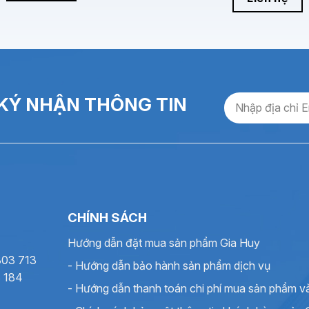
Chi tiết thông số
HydraJET 2020B
Mực gốc nước, màu xanh dương (Blue), hệ dye
HP 45ai (khổ 12.7 mm)
600 dpi (Khuyến nghị 300×300 dpi)
KÝ NHẬN THÔNG TIN
300 vòi
11.0 V
1.8 µs
1 – 3 giây
CHÍNH SÁCH
Lên đến 1 giờ
Hướng dẫn đặt mua sản phẩm Gia Huy
27 pL
303 713
- Hướng dẫn bảo hành sản phẩm dịch vụ
40 mL (theo chiều dọc)
8 184
- Hướng dẫn thanh toán chi phí mua sản phẩm v
12 tháng kể từ ngày nạp mực