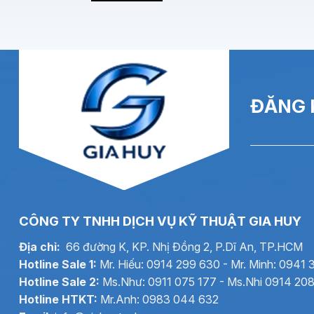
Đặc tính kỹ thuật
Model sản phẩm
Loại mực
Loại hộp mực
Độ phân giải tối đa
ĐĂNG 
Số lượng vòi phun
Điện áp đốt
Độ rộng xung đốt
Thời gian khô
CÔNG TY TNHH DỊCH VỤ KỸ THUẬT GIA HUY
Thời gian ngừng phun
Địa chỉ:
66 đường K, KP. Nhị Đồng 2, P.Dĩ An, TP.HCM
Thể tích giọt mực
Hotline Sale 1:
Mr. Hiếu: 0914 299 630 - Mr. Minh: 0941 
Lượng mực trung bình
Hotline Sale 2:
Ms.Như: 0911 075 177 - Ms.Nhi 0914 20
Hạn sử dụng
Hotline HTKT:
Mr.Anh: 0983 044 632