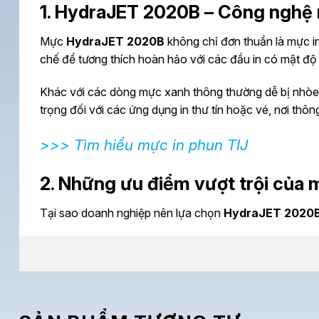
1. HydraJET 2020B – Công nghệ 
Mực
HydraJET 2020B
không chỉ đơn thuần là mực i
chế để tương thích hoàn hảo với các đầu in có mật độ 
Khác với các dòng mực xanh thông thường dễ bị nhòe
trọng đối với các ứng dụng in thư tín hoặc vé, nơi thô
>>> Tìm hiểu mực in phun TIJ
2. Những ưu điểm vượt trội củ
Tại sao doanh nghiệp nên lựa chọn
HydraJET 2020
Thời gian ngừng phun (Decap time) ấn tượng:
M
khi dây chuyền sản xuất tạm dừng, mực vẫn không bị
Tốc độ khô thần tốc:
Trên các bề mặt giấy tráng 
xuất, ngăn chặn tình trạng lem mực khi các sản phẩ