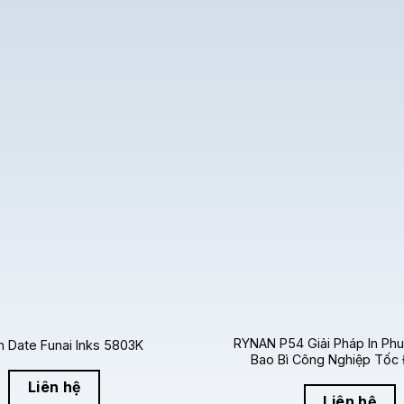
n
600 dpi
,
HydraJET 2020B
cho phép in các ký tự siêu nhỏ, 
 tiêu chuẩn công nghiệp cao nhất.
27 pL
, mực thẩm thấu nhanh vào sợi giấy nhưng vẫn giữ được
JET 2020B trong đời sống
n xốp,
HydraJET 2020B
là lựa chọn hàng đầu cho các ngành
định danh bằng màu xanh dương nổi bật trên phong bì giấy thư
c thẻ định danh sản phẩm yêu cầu sự phân biệt màu sắc rõ ràng
y tháng trên thùng carton, bìa cứng hoặc giấy duplex trong ng
ủa mực HydraJET 2020B
RYNAN P54 Giải Pháp In Ph
n Date Funai Inks 5803K
iúp người vận hành cấu hình máy in chính xác nhất cho dòng 
Bao Bì Công Nghiệp Tốc
Liên hệ
Liên hệ