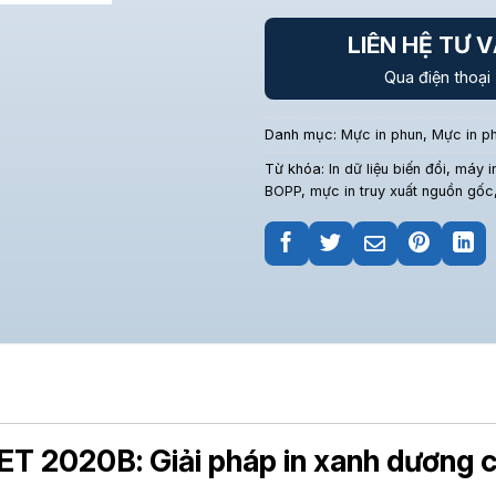
LIÊN HỆ TƯ 
Qua điện thoại
Danh mục:
Mực in phun
,
Mực in ph
Từ khóa:
In dữ liệu biến đổi
,
máy i
BOPP
,
mực in truy xuất nguồn gốc
JET 2020B: Giải pháp in xanh dương 