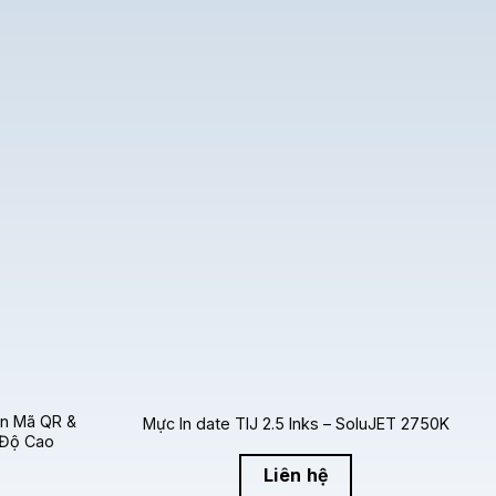
mã vạch phức tạp và logo thương hiệu với độ sắc nét
 mật độ quang học (độ đậm) cao, mang lại bản in màu
 sau:
ờng hoặc giấy bán xốp có tráng phủ.
 để chống làm giả.
ành thực phẩm và tiêu dùng.
un Mã QR &
Mực In date TIJ 2.5 Inks – SoluJET 2750K
mực
HydraJET 2020B
:
 Độ Cao
Liên hệ