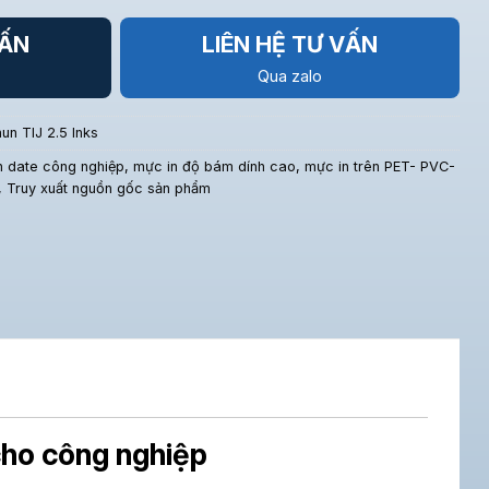
VẤN
LIÊN HỆ TƯ VẤN
Qua zalo
un TIJ 2.5 Inks
n date công nghiệp
,
mực in độ bám dính cao
,
mực in trên PET- PVC-
,
Truy xuất nguồn gốc sản phẩm
cho công nghiệp