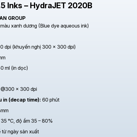
2.5 Inks – HydraJET 2020B
LAN GROUP
màu xanh dương (Blue dye aqueous ink)
 dpi (khuyến nghị 300 × 300 dpi)
mm
0 ml (in dọc)
i @300 x 300 dpi
 in (decap time):
60 phút
3mm
 35 °C, độ ẩm 35 – 80%
 từ ngày sản xuất