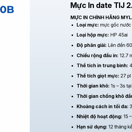
Mực In date TIJ 
MỰC IN CHÍNH HÃNG MY
Loại mực:
mực gốc nước 
Loại hộp mực:
HP 45ai
Độ phân giải:
Lên đến 600
Chiều rộng đầu in:
12.7 
Thể tích in trung bình:
4
Thể tích giọt mực:
27 pl
Thời gian khô:
1s – 3s tạ
Thời gian chống khô đầu
Khoảng cách in tối đa:
Nhiệt độ hoạt động:
15 –
Hạn sử dụng:
12 tháng kể