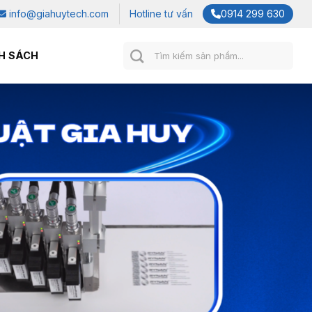
info@giahuytech.com
Hotline tư vấn
0914 299 630
Tìm
H SÁCH
kiếm: