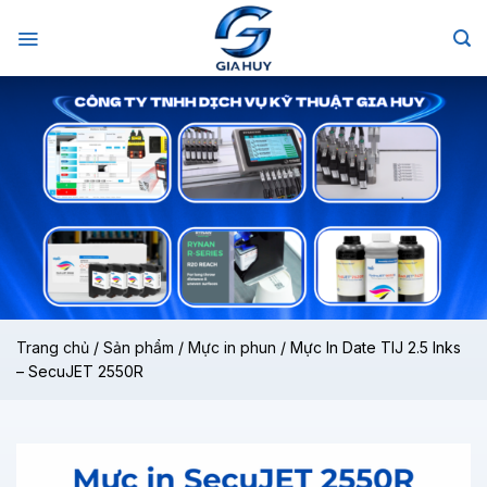
Chuyển
đến
nội
dung
Trang chủ
/
Sản phẩm
/
Mực in phun
/
Mực In Date TIJ 2.5 Inks
– SecuJET 2550R