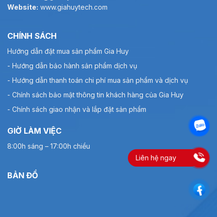
Website:
www.giahuytech.com
tốt nhất cho dòng mực
SecuJET 2550R
:
Đặc tính kỹ thuật
Chi tiết thông số
CHÍNH SÁCH
Model sản phẩm
SecuJET 2550R
Hướng dẫn đặt mua sản phẩm Gia Huy
Mực dung môi phát quang UV (vô
- Hướng dẫn bảo hành sản phẩm dịch vụ
Loại mực
hình)
- Hướng dẫn thanh toán chi phí mua sản phẩm và dịch vụ
Màu phát quang
Đỏ (Red) dưới ánh sáng UV
- Chính sách bảo mật thông tin khách hàng của Gia Huy
Loại hộp mực
HP 45si (Solvent)
- Chính sách giao nhận và lắp đặt sản phẩm
Độ rộng vệt in
12.7 mm
GIỜ LÀM VIỆC
Điện áp đốt
9.0 V
8:00h sáng – 17:00h chiều
Độ rộng xung đốt
1.8 µs
Liên hệ ngay
Thời gian hở đầu
2 phút (Decap time)
BẢN ĐỒ
phun
Thời gian khô
3 – 5 giây (tại 300×300 dpi)
Lượng mực thực tế
36 mL (theo chiều dọc)