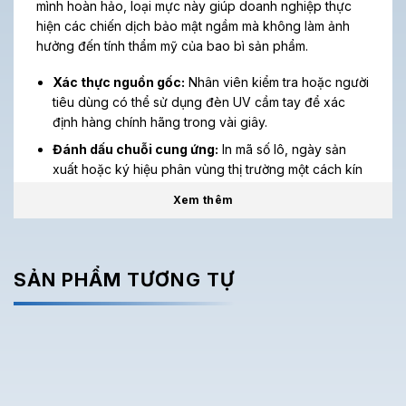
mình hoàn hảo, loại mực này giúp doanh nghiệp thực
hiện các chiến dịch bảo mật ngầm mà không làm ảnh
hưởng đến tính thẩm mỹ của bao bì sản phẩm.
Xác thực nguồn gốc:
Nhân viên kiểm tra hoặc người
tiêu dùng có thể sử dụng đèn UV cầm tay để xác
định hàng chính hãng trong vài giây.
Đánh dấu chuỗi cung ứng:
In mã số lô, ngày sản
xuất hoặc ký hiệu phân vùng thị trường một cách kín
đáo, giúp ngăn chặn tình trạng hàng xách tay hoặc
Xem thêm
bán lấn vùng.
Chống làm giả vé và thẻ:
Ứng dụng in mã QR hoặc
dãy số bảo mật trên vé sự kiện, giúp ngăn chặn triệt
SẢN PHẨM TƯƠNG TỰ
để việc sao chép lậu.
>>> Tìm hiểu mực in phun TIJ
2. Ưu điểm kỹ thuật vượt trội của SecuJET
2550R
Được thiết kế cho hệ thống hộp mực HP 45si tiên tiến,