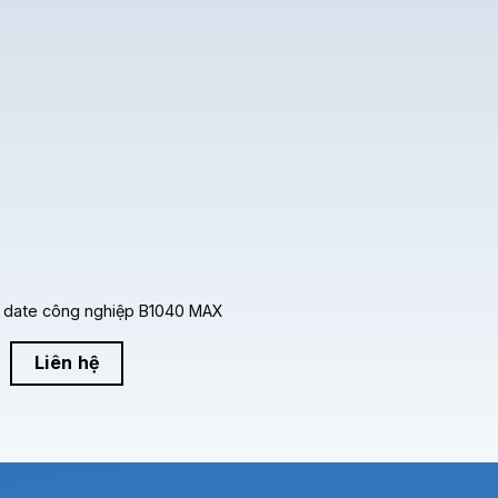
 CIJ cho phép máy vận hành liên tục 24/7, hạn chế tối đa thờ
kết hợp với
màn hình cảm ứng dễ sử dụng
, giúp doanh nghiệp
iệp
 liên tục V680
time
n date công nghiệp B1040 MAX
đun
, cho phép tháo lắp và thay thế linh kiện nhanh chóng. Điề
Liên hệ