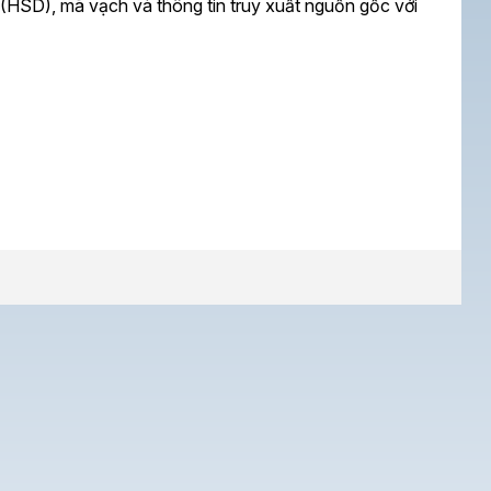
 (HSD), mã vạch và thông tin truy xuất nguồn gốc với
n ổn định trên các bề mặt chuyển động nhanh trong dây