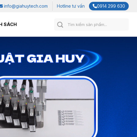
info@giahuytech.com
Hotline tư vấn
0914 299 630
Tìm
H SÁCH
kiếm: