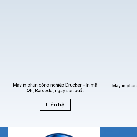
chuyền sản xuất. Khác với các công nghệ in gián đoạn,
V680 được thiết kế theo dạng
mô-đun thông minh
, 
hành và bảo trì.
>>> Xem thêm Ứng dụng của máy in phun công ngh
Ưu điểm nổi bật của máy in phun
Thiết kế mô-đun – dễ bảo trì, giảm down
Máy in phun công nghiệp Drucker – In mã
Máy in phu
Máy in phun liên tục V680 sở hữu
hệ thống mực mô-
QR, Barcode, ngày sản xuất
Giảm thời gian dừng dây chuyền
Liên hệ
Đơn giản hóa công tác bảo trì
Tăng tuổi thọ hệ thống đầu in