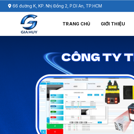
Chuyển
66 đường K, KP. Nhị Đồng 2, P.Dĩ An, TP.HCM
đến
nội
TRANG CHỦ
GIỚI THIỆU
dung