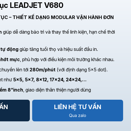
 tục LEADJET V680
 TỤC – THIẾT KẾ DẠNG MODULAR VẬN HÀNH ĐƠN
n
giúp dễ dàng bảo trì và thay thế linh kiện, hạn chế thời
 tự động
giúp tăng tuổi thọ và hiệu suất đầu in.
nhớt mực
, phù hợp với điều kiện môi trường khác nhau.
chuyền lên tới
280m/phút
(với định dạng 5×5 dot).
nt như
5×5, 5×7, 8×12, 17×24, 24×24,…
iểm 8”inch
, giao diện thân thiện người dùng
VẤN
LIÊN HỆ TƯ VẤN
Qua zalo