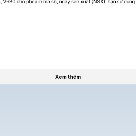
ến, V680 cho phép in mã số, ngày sản xuất (NSX), hạn sử dụng
Xem thêm
g nghiệp
, hoạt động theo nguyên lý phun mực liên tục, giúp i