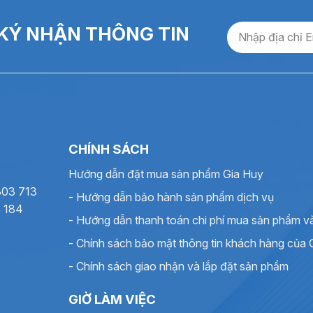
 nhớt tự động
KÝ NHẬN THÔNG TIN
ực
lượng in ổn định trong nhiều điều kiện môi trường khác nhau
ưng tụ mực, đặc biệt hiệu quả trong môi trường ẩm hoặc nhiệt đ
CHÍNH SÁCH
Hướng dẫn đặt mua sản phẩm Gia Huy
n mòn
303 713
- Hướng dẫn bảo hành sản phẩm dịch vụ
điện từ và tối ưu tiêu hao mực
8 184
- Hướng dẫn thanh toán chi phí mua sản phẩm v
ghiệt
- Chính sách bảo mật thông tin khách hàng của 
- Chính sách giao nhận và lắp đặt sản phẩm
ộ cao
GIỜ LÀM VIỆC