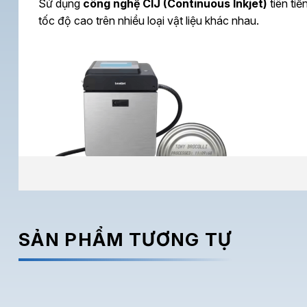
Sử dụng
công nghệ CIJ (Continuous Inkjet)
tiên ti
tốc độ cao trên nhiều loại vật liệu khác nhau.
>>>
Tìm hiểu thêm Các dòng máy in phun
SẢN PHẨM TƯƠNG TỰ
Máy in phun liên tục V680 là gì?
Máy in phun liên tục V680
là dòng
máy in CIJ côn