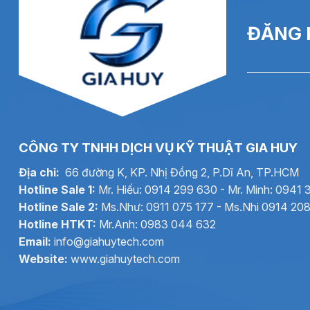
Hệ thống làm sạch mực và điều chỉnh độ
ĐĂNG 
V680 được trang bị:
Hệ thống làm sạch mực tự động
, hạn chế tắc m
Tự động điều chỉnh độ nhớt mực
, đảm bảo chất 
Đầu in còn có
chức năng gia nhiệt
, giúp hạn chế ng
CÔNG TY TNHH DỊCH VỤ KỸ THUẬT GIA HUY
Thiết kế công nghiệp bền bỉ
Địa chỉ:
66 đường K, KP. Nhị Đồng 2, P.Dĩ An, TP.HCM
Vỏ máy bằng
thép không gỉ
, chắc chắn, chống ă
Hotline Sale 1:
Mr. Hiếu: 0914 299 630 - Mr. Minh: 0941 
Tách biệt
ngăn mực và ngăn điện tử
, giảm nhiễu 
Hotline Sale 2:
Ms.Như: 0911 075 177 - Ms.Nhi 0914 20
Hotline HTKT:
Mr.Anh: 0983 044 632
Phù hợp vận hành trong môi trường sản xuất khắc n
Email:
info@giahuytech.com
Website:
www.giahuytech.com
Khả năng in ấn mạnh mẽ – tốc đ
Tốc độ và độ linh hoạt