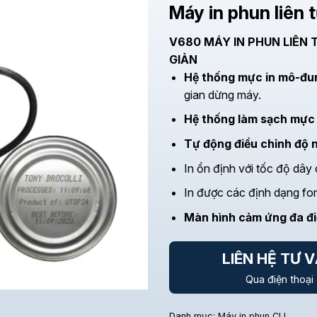
Máy in phun liên
V680 MÁY IN PHUN LIÊN
GIẢN
Hệ thống mực in mô-đu
gian dừng máy.
Hệ thống làm sạch mực
Tự động điều chỉnh độ 
In ổn định với tốc độ dây 
In được các định dạng fo
Màn hình cảm ứng đa đ
LIÊN HỆ TƯ 
Qua điện thoại
Danh mục:
Máy in phun CIJ