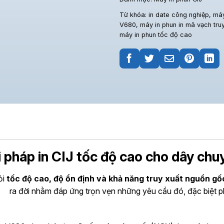
Từ khóa:
in date công nghiệp
,
máy
V680
,
máy in phun in mã vạch tru
máy in phun tốc độ cao
i pháp in CIJ tốc độ cao cho dây chu
ỏi
tốc độ cao, độ ổn định và khả năng truy xuất nguồn gố
ục. ra đời nhằm đáp ứng trọn vẹn những yêu cầu đó, đặc biệt